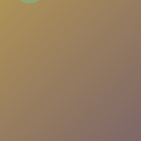
arkadaşlıklar kurun ve güvenli, eğlenceli bir sohb
deneyimi yaşayın.
📱
Sohbete Giriş
▶️
Hızlı Giriş