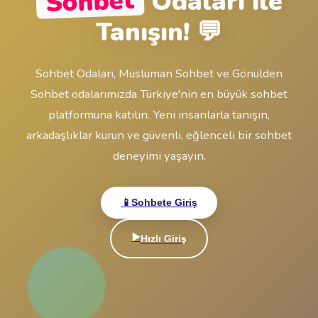
Giriş Yap
veya
Hesabın yok mu?
Ücretsiz Sohbete başla!
Sohbet
Odaları ile
Tanışın! 💬
Sohbet Odaları, Müslüman Sohbet ve Gönülden
Sohbet odalarımızda Türkiye'nin en büyük sohbe
platformuna katılın. Yeni insanlarla tanışın,