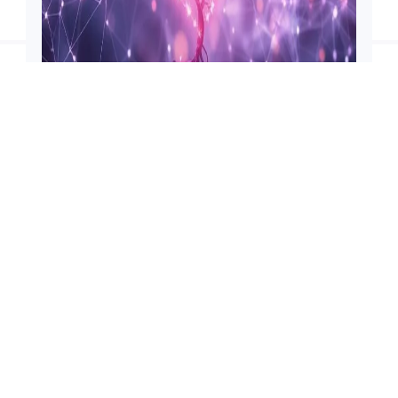
İSLAMI MAKALE
Müslüman Sohbet Odaları:
Dijital Çağda Manevi Bağlar
📅 Mart 15, 2026
👁️ 0 görüntüleme