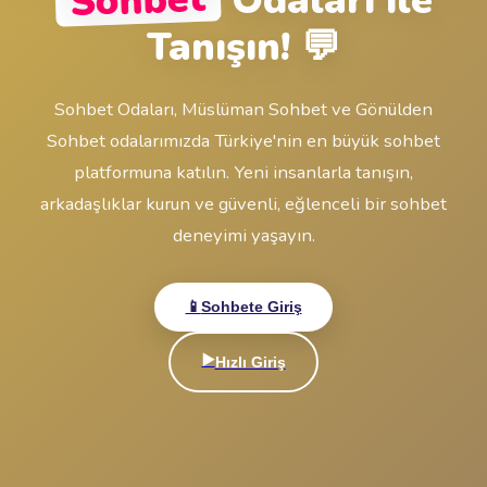
🔒
Giriş Yap
veya
Hesabın yok mu?
Ücretsiz Sohbete başla!
Sohbet
Odaları ile
Tanışın! 💬