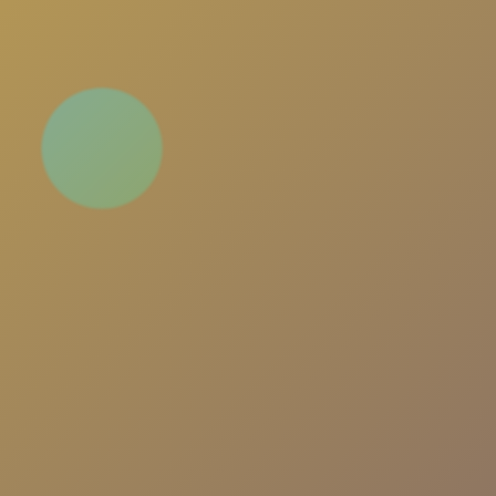
Sohbet Odaları, Müslüman Sohbet ve Gönülden
Sohbet odalarımızda Türkiye'nin en büyük sohbe
platformuna katılın. Yeni insanlarla tanışın,
arkadaşlıklar kurun ve güvenli, eğlenceli bir sohb
deneyimi yaşayın.
📱
Sohbete Giriş
▶️
Hızlı Giriş