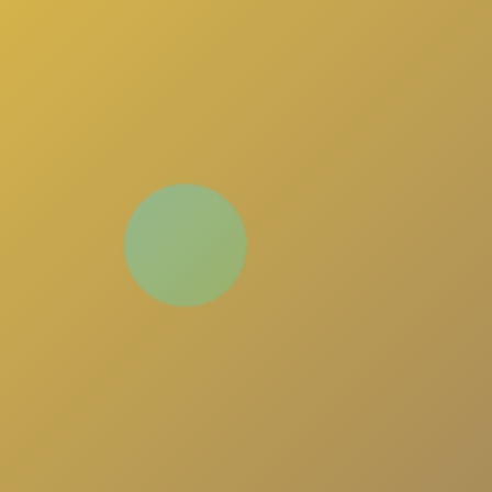
Sohbet Odaları, Müslüman Sohbet ve Gön
odalarımızda Türkiye'nin en büyük sohbet 
katılın. Yeni insanlarla tanışın, arkadaşlıkla
güvenli, eğlenceli bir sohbet deneyimi yaşa
📱
Sohbete Giriş
▶️
Hızlı Giriş