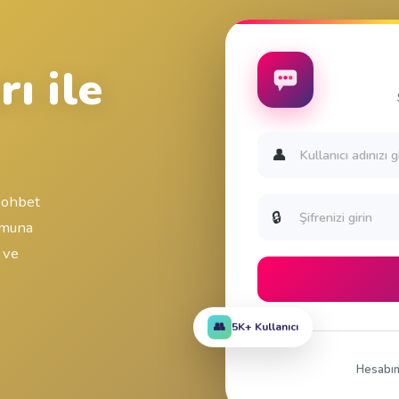
arı ile
👤