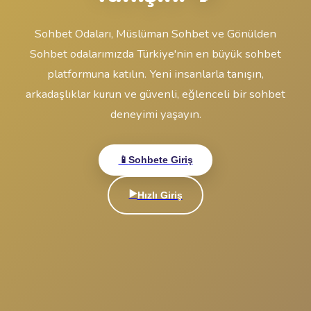
🔒
Giriş Yap
veya
Hesabın yok mu?
Ücretsiz Sohbete başla!
Sohbet
Odaları ile
Tanışın! 💬