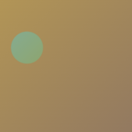
Sohbet Odaları, Müslüman Sohbet ve Gönülden
Sohbet odalarımızda Türkiye'nin en büyük sohbe
platformuna katılın. Yeni insanlarla tanışın,
arkadaşlıklar kurun ve güvenli, eğlenceli bir sohb
deneyimi yaşayın.
📱
Sohbete Giriş
▶️
Hızlı Giriş