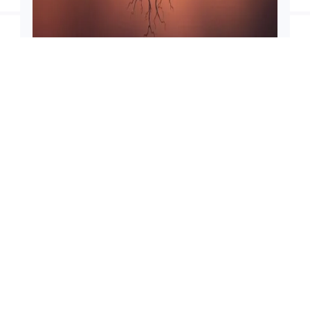
İSLAMI MAKALE
Gönülden Sevenler: Gerçek
Bağlantıların Sırrı
📅 Aralık 24, 2025
👁️ 0 görüntüleme