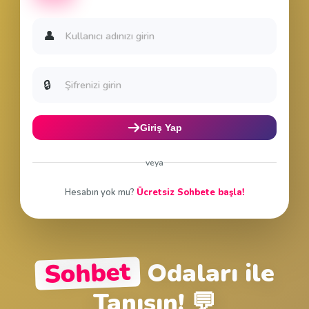
Sohbete Giriş Yap
Sohbete giriş yapmak için nickinizi yazın
👤