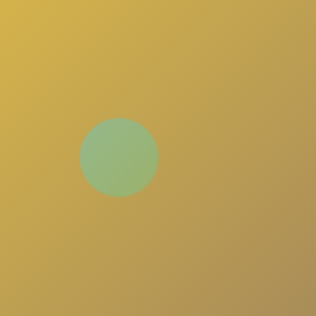
Sohbet Odaları, Müslüman Sohbet ve Gön
odalarımızda Türkiye'nin en büyük sohbet 
katılın. Yeni insanlarla tanışın, arkadaşlıkla
güvenli, eğlenceli bir sohbet deneyimi yaşa
📱
Sohbete Giriş
▶️
Hızlı Giriş