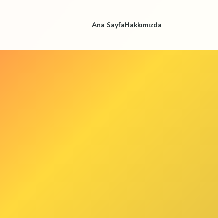
Ana Sayfa
Hakkımı