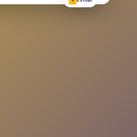
Giriş Yap
veya
Hesabın yok mu?
Ücretsiz Sohbete başla!
⭐
4.9 Puan