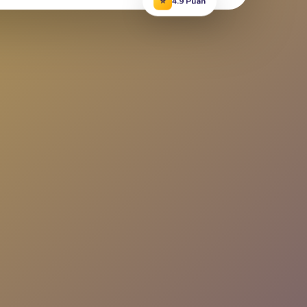
Giriş Yap
veya
Hesabın yok mu?
Ücretsiz Sohbete başla!
⭐
4.9 Puan