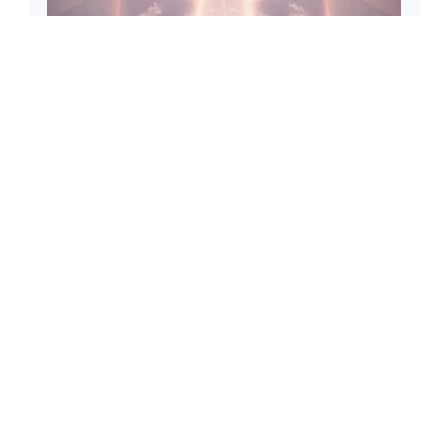
MAKALE
Sanal Dünyada Gerçek
Bağlantılar: Sohbet Odaları
📅 Aralık 29, 2025
👁️ 0 görüntüleme