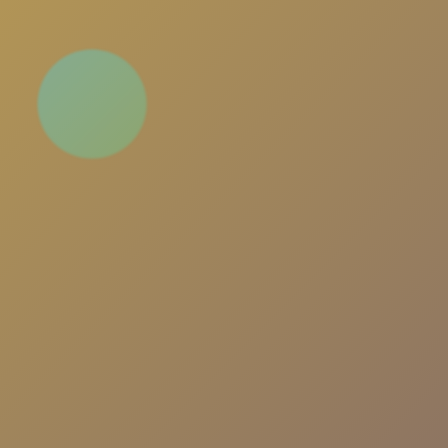
Sohbet odalarımızda Türkiye'nin en büyük sohbe
platformuna katılın. Yeni insanlarla tanışın,
arkadaşlıklar kurun ve güvenli, eğlenceli bir sohb
deneyimi yaşayın.
📱
Sohbete Giriş
▶️
Hızlı Giriş