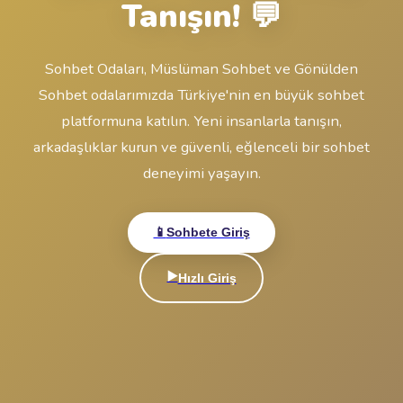
🔒
Giriş Yap
veya
Hesabın yok mu?
Ücretsiz Sohbete başla!
Sohbet
Odaları ile
Tanışın! 💬
Sohbet Odaları, Müslüman Sohbet ve Gönülden